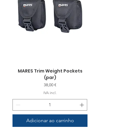
MARES Trim Weight Pockets
(par)
Preço
38,00 €
IVA incl.
Adicionar ao carrinho