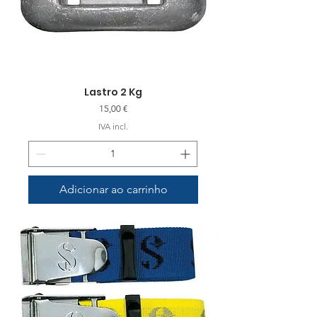
Lastro 2 Kg
Preço
15,00 €
IVA incl.
Adicionar ao carrinho