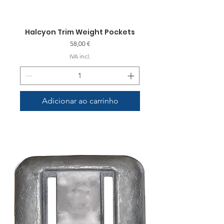
Halcyon Trim Weight Pockets
Preço
58,00 €
IVA incl.
Adicionar ao carrinho