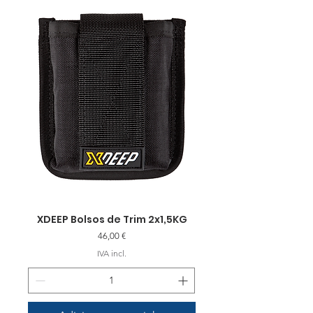
XDEEP Bolsos de Trim 2x1,5KG
Preço
46,00 €
IVA incl.