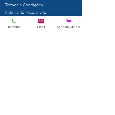
Termos e Condições
Política de Privacidade
Envios e Devoluções
Telefone
Email
Ação do Cliente
Proteção de Dados
FAQ
Livro de Reclamações
Resultados da Pesquisa
Junte-se a nós!
© 2024 por Xpertdiver
SEDE:
Sá& Cruz Lda (PT507343751)
Rua das Arroteias, 13
4435-016
Rio Tinto