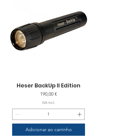
Heser BackUp II Edition
Preço
190,00 €
IVA incl.
Adicionar ao carrinho