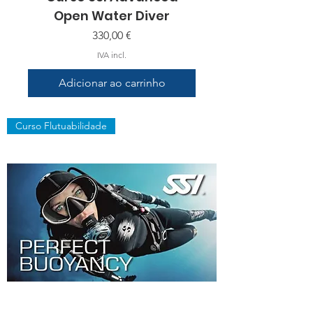
Open Water Diver
Preço
330,00 €
IVA incl.
Adicionar ao carrinho
Curso Flutuabilidade