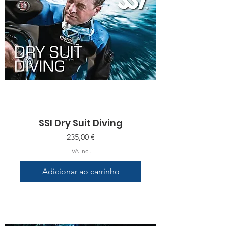
SSI Dry Suit Diving
Preço
235,00 €
IVA incl.
Adicionar ao carrinho