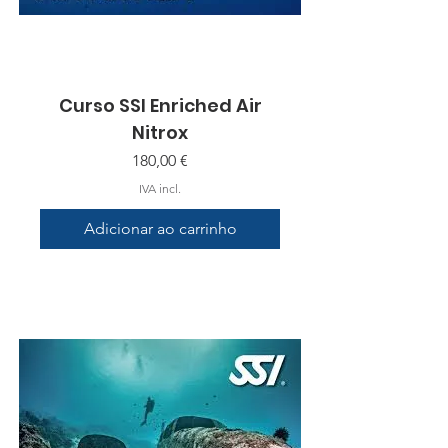
Curso SSI Enriched Air
Nitrox
Preço
180,00 €
IVA incl.
Adicionar ao carrinho