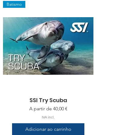
Batismo
SSI Try Scuba
Preço promocional
A partir de
40,00 €
IVA incl.
Adicionar ao carrinho