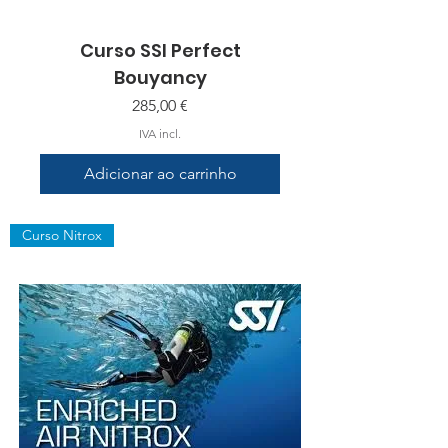
Curso SSI Perfect
Bouyancy
Preço
285,00 €
IVA incl.
Adicionar ao carrinho
Curso Nitrox