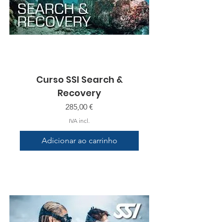
Curso SSI Search &
Recovery
Preço
285,00 €
IVA incl.
Adicionar ao carrinho