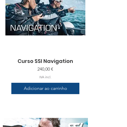
Curso SSI Navigation
Preço
240,00 €
IVA incl.
Adicionar ao carrinho