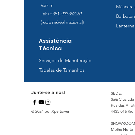
Varzim
Máscara
Tel: (+351) 933362269
Barbatan
(rede móvel nacional)
Lanterna
Assistência
Técnica
Serviços de Manutenção
Tabelas de Tamanhos
Junte-se a nós!
SEDE:
Sá& Cruz Lda
Rua das Arrot
© 2024 por Xpertdiver
4435-016 Rio 
SHOWROOM
Molhe Norte -