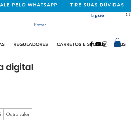
FALE PELO WHATSAPP
TIRE SUAS DÚVIDAS
Ligue
+351 933362269
Entrar
(rede móvel
nacional)
AS
REGULADORES
CARRETOS E SPOOLS
MAIS
digital
€
Outro valor