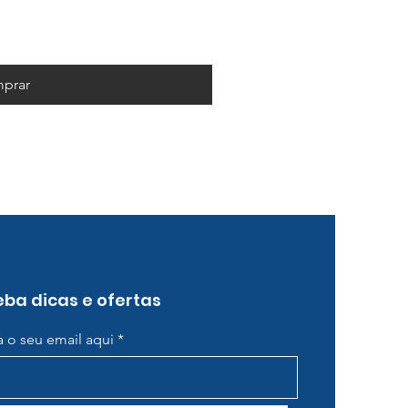
prar
ba dicas e ofertas
ra o seu email aqui