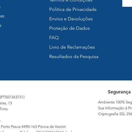
s
Política de Privacidade
as
Envios e Devoluções
s
Proteção de Dados
FAQ
Livro de Reclamações
Resultados da Pesquisa
Segurança
 (PT507343751)
Ambiente 100% Seg
eias, 13
Sua Informação é Pr
Tinto
Criptografia SSL 256
:
 Porto Pesca 4490-163 Póvoa de Varzim