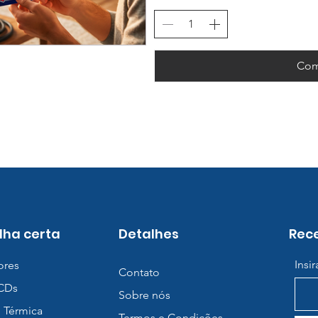
Com
lha certa
Detalhes
Rece
Insi
ores
Contato
BCDs
Sobre nós
 Térmica
Termos e Condições