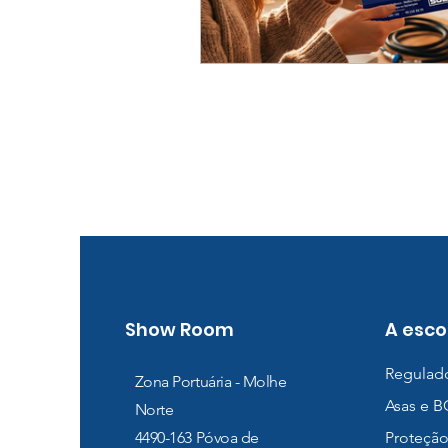
Show Room
A esco
Regulad
Zona Portuária - Molhe
Asas e 
Norte
4490-163
Póvoa de
Proteção