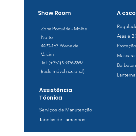
Show Room
A esco
Regulad
Zona Portuária - Molhe
Asas e 
Norte
4490-163
Póvoa de
Proteção
Varzim
Máscara
Tel: (+351) 933362269
Barbatan
(rede móvel nacional)
Lanterna
Assistência
Técnica
Serviços de Manutenção
Tabelas de Tamanhos