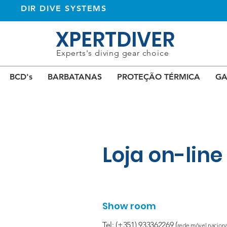
DIR DIVE SYSTEMS
XPERTDIVER
Experts's diving gear choice
BCD's
BARBATANAS
PROTEÇÃO TÉRMICA
GA
Loja on-line
Show room
Tel: (+351) 933362269 (
rede móvel naciona