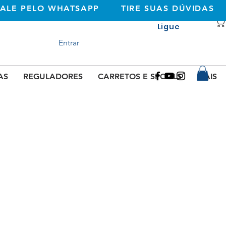
FALE PELO WHATSAPP
TIRE SUAS DÚVIDAS
Ligue
+351 933362269
Entrar
(rede móvel
nacional)
AS
REGULADORES
CARRETOS E SPOOLS
MAIS