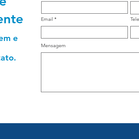
e
ente
Email
Tel
gem e
Mensagem
ato.