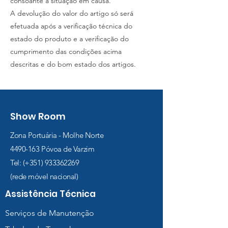
consoante a situação em causa.
A devolução do valor do artigo só será
efetuada após a verificação técnica do
estado do produto e a verificação do
cumprimento das condições acima
descritas e do bom estado dos artigos.
Show Room
Zona Portuária - Molhe Norte
4490-163
Póvoa de Varzim
Tel: (+351)
933362269
(rede móvel nacional)
Assistência Técnica
Serviços de Manutenção