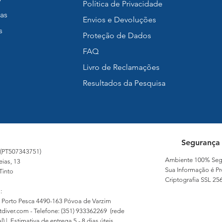
Política de Privacidade
as
Envios e Devoluções
s
Proteção de Dados
FAQ
Livro de Reclamações
Resultados da Pesquisa
Segurança
 (PT507343751)
Ambiente 100% Seg
eias, 13
Sua Informação é Pr
Tinto
Criptografia SSL 256
:
 Porto Pesca 4490-163 Póvoa de Varzim
tdiver.com
- Telefone: (351) 933362269 (rede
) | Estimativa de entrega 5 - 8 dias úteis