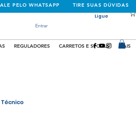
FALE PELO WHATSAPP
TIRE SUAS DÚVIDAS
Ligue
+351 933362269
Entrar
(rede móvel
nacional)
AS
REGULADORES
CARRETOS E SPOOLS
MAIS
 Técnico