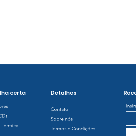
lha certa
Detalhes
Rece
Insi
ores
Contato
BCDs
Sobre nós
 Térmica
Termos e Condições
s