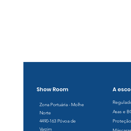
Show Room
A esco
Regulad
Zona Portuária - Molhe
Asas e 
Norte
4490-163
Póvoa de
Proteção
Varzim
Máscara