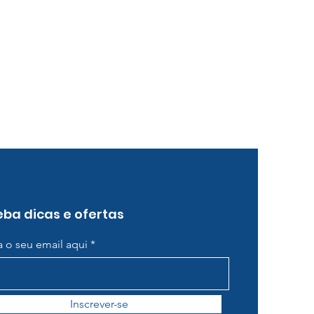
ba dicas e ofertas
ra o seu email aqui
Inscrever-se