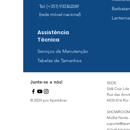
Tel: (+351) 933362269
Barbatan
(rede móvel nacional)
Lanterna
Assistência
Técnica
Serviços de Manutenção
Tabelas de Tamanhos
Junte-se a nós!
SEDE:
Sá& Cruz Lda
Rua das Arrot
© 2024 por Xpertdiver
4435-016 Rio 
SHOWROOM
Molhe Norte -
suporte@xper
móvel nacional