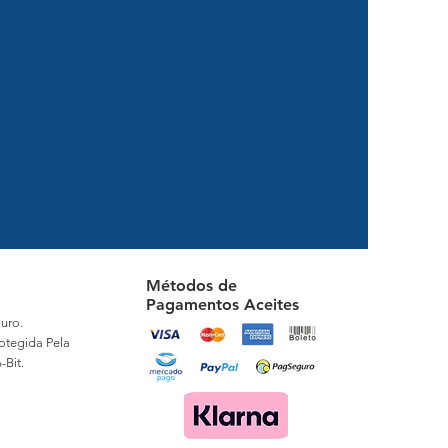
Métodos de
Pagamentos Aceites
uro.
otegida Pela
-Bit.