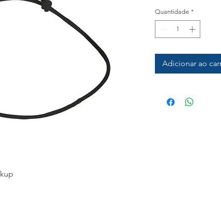
Quantidade
*
Adicionar ao car
ckup