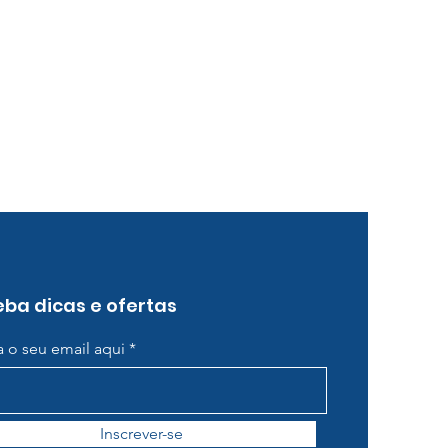
ba dicas e ofertas
ra o seu email aqui
Inscrever-se