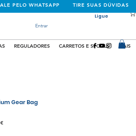
FALE PELO WHATSAPP
TIRE SUAS DÚVIDAS
Ligue
+351 933362269
Entrar
(rede móvel
nacional)
AS
REGULADORES
CARRETOS E SPOOLS
MAIS
ium Gear Bag
Preço
 €
promocional