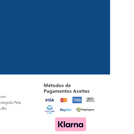
Métodos de
Pagamentos Aceites
uro.
otegida Pela
-Bit.