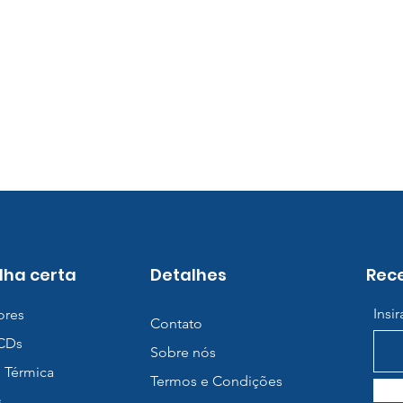
lha certa
Detalhes
Rece
Insi
ores
Contato
BCDs
Sobre nós
 Térmica
Termos e Condições
s