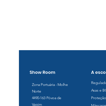
Show Room
A esco
Regulad
Zona Portuária - Molhe
Asas e 
Norte
4490-163
Póvoa de
Proteção
Varzim
Máscara