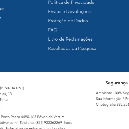
Política de Privacidade
as
Envios e Devoluções
s
Proteção de Dados
FAQ
Livro de Reclamações
Resultados da Pesquisa
Segurança
 (PT507343751)
Ambiente 100% Seg
eias, 13
Sua Informação é Pr
Tinto
Criptografia SSL 256
:
 Porto Pesca 4490-163 Póvoa de Varzim
tdiver.com
- Telefone: (351) 933362269 (rede
) | Estimativa de entrega 5 - 8 dias úteis