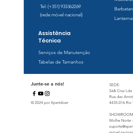
Tel: (+351) 933362269
Barbatan
(rede móvel nacional)
Lanterna
Assistência
Técnica
Serviços de Manutenção
Tabelas de Tamanhos
Junte-se a nós!
SEDE:
Sá& Cruz Lda
Rua das Arrot
© 2024 por Xpertdiver
4435-016 Rio 
SHOWROOM
Molhe Norte -
suporte@xper
móvel nacional