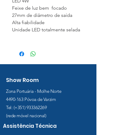
LED 4W
Feixe de luz bem focado
27mm de diâmetro de saída
Alta fiabilidade
Unidade LED totalmente selada
Show Room
Zona Portuária - Molhe Norte
4490-163
Póvoa de Varzim
Tel: (+351)
933362269
(rede móvel nacional)
Assistência Técnica