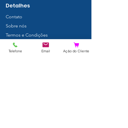
Detalhes
Contato
Sobre nós
Termos e Condições
Política de Privacidade
Telefone
Email
Ação do Cliente
Envios e Devoluções
Proteção de Dados
FAQ
Livro de Reclamações
Resultados da Pesquisa
Junte-se a nós!
© 2024 por Xpertdiver