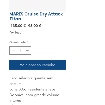
MARES Cruise Dry Attack
Titan
Preço
Preço
 135,00 € 
98,00 €
normal
promocional
IVA incl.
Quantidade
*
Adicionar ao carrinho
Saco selado a quente sem
costura
Lona 500d, resistente e leve
Dobrável com grande volume
interno