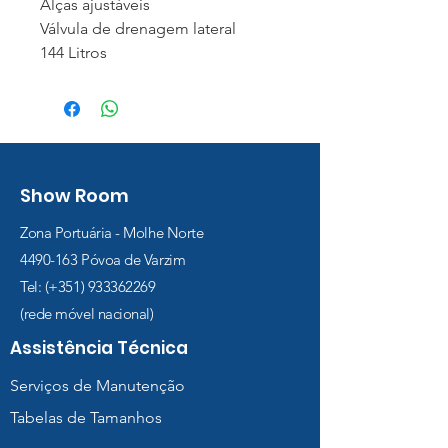
Alças ajustáveis
Válvula de drenagem lateral
144 Litros
Show Room
Zona Portuária - Molhe Norte
4490-163
Póvoa de Varzim
Tel: (+351)
933362269
(rede móvel nacional)
Assistência Técnica
Serviços de Manutenção
Tabelas de Tamanhos