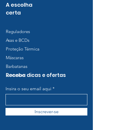
A escolha
certa
Reguladores
Asas e BCDs
Proteção Térmica
Máscaras
Barbatanas
Receba dicas e ofertas
Lanternas
Insira o seu email aqui
Inscrever-se