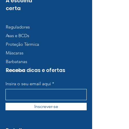
A escolha
certa
Reguladores
Asas e BCDs
Proteção Térmica
Máscaras
Barbatanas
Receba dicas e ofertas
Lanternas
Insira o seu email aqui
Inscrever-se