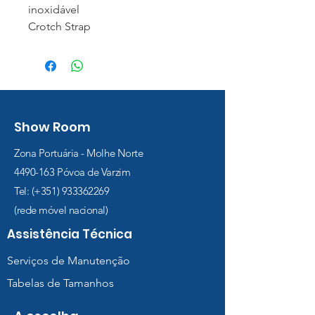
inoxidável
Crotch Strap
Show Room
Zona Portuária - Molhe Norte
4490-163
Póvoa de Varzim
Tel: (+351)
933362269
(rede móvel nacional)
Assistência Técnica
Serviços de Manutenção
Tabelas de Tamanhos