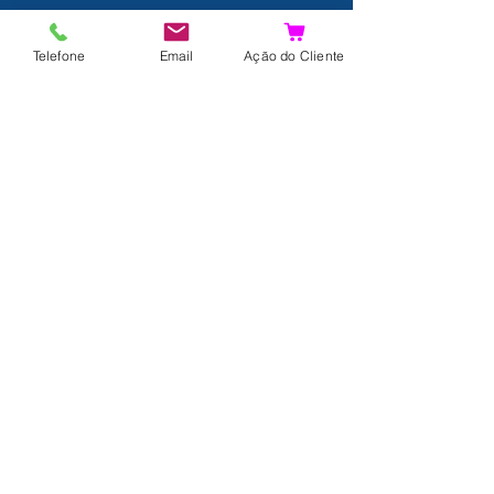
Detalhes
Telefone
Email
Ação do Cliente
Contato
Sobre nós
Termos e Condições
Política de Privacidade
Envios e Devoluções
Proteção de Dados
FAQ
Livro de Reclamações
Resultados da Pesquisa
Junte-se a nós!
© 2024 por Xpertdiver