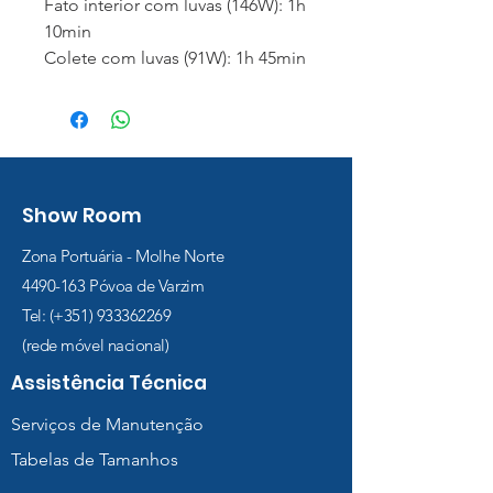
Fato interior com luvas (146W): 1h
10min
Colete com luvas (91W): 1h 45min
Show Room
Zona Portuária - Molhe Norte
4490-163
Póvoa de Varzim
Tel: (+351)
933362269
(rede móvel nacional)
Assistência Técnica
Serviços de Manutenção
Tabelas de Tamanhos