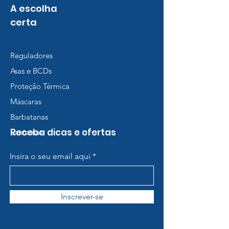
A escolha
certa
Reguladores
Asas e BCDs
Proteção Térmica
Máscaras
Barbatanas
Receba dicas e ofertas
Lanternas
Insira o seu email aqui
Inscrever-se