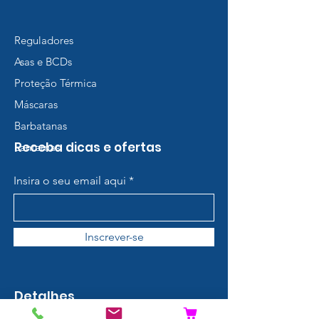
Reguladores
Asas e BCDs
Proteção Térmica
Máscaras
Barbatanas
Receba dicas e ofertas
Lanternas
Insira o seu email aqui
Inscrever-se
Detalhes