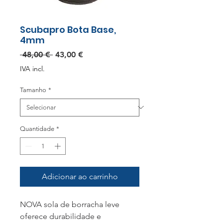
Scubapro Bota Base,
4mm
Preço
Preço
 48,00 € 
43,00 €
normal
promocional
IVA incl.
Tamanho
*
Quantidade
*
Adicionar ao carrinho
NOVA sola de borracha leve
oferece durabilidade e