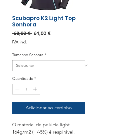
Scubapro K2 Light Top
Senhora
Preço
Preço
 68,00 € 
64,00 €
normal
promocional
IVA incl.
Tamanho Senhora
*
Quantidade
*
Adicionar ao carrinho
O material de pelúcia light
164g/m2 (+/-5%) é respirável,