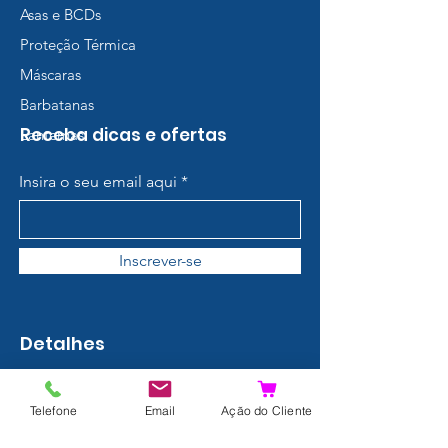
Asas e BCDs
Proteção Térmica
Máscaras
Barbatanas
Receba dicas e ofertas
Lanternas
Insira o seu email aqui
Inscrever-se
Detalhes
Contato
Telefone
Email
Ação do Cliente
Sobre nós
Termos e Condições