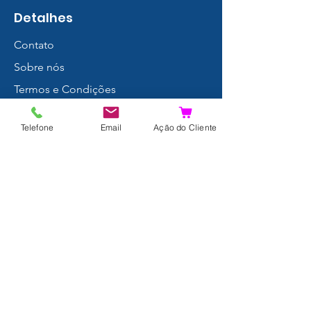
Detalhes
Contato
Sobre nós
Termos e Condições
Política de Privacidade
Telefone
Email
Ação do Cliente
Envios e Devoluções
Proteção de Dados
FAQ
Livro de Reclamações
Resultados da Pesquisa
Junte-se a nós!
© 2024 por Xpertdiver