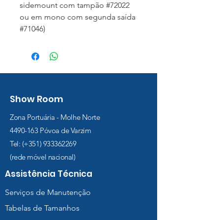
sidemount com tampão #72022
ou em mono com segunda saída
#71046)
Show Room
Zona Portuária - Molhe Norte
4490-163
Póvoa de Varzim
Tel: (+351)
933362269
(rede móvel nacional)
Assistência Técnica
Serviços de Manutenção
Tabelas de Tamanhos