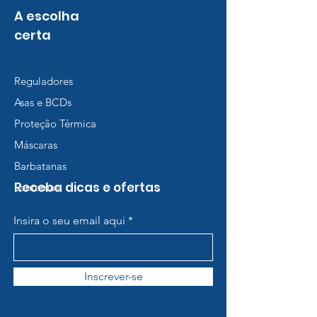
A escolha
certa
Reguladores
Asas e BCDs
Proteção Térmica
Máscaras
Barbatanas
Receba dicas e ofertas
Lanternas
Insira o seu email aqui
Inscrever-se